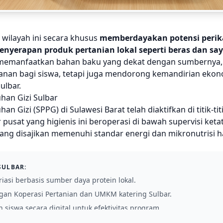
wilayah ini secara khusus
memberdayakan potensi perik
nyerapan produk pertanian lokal seperti beras dan say
emanfaatkan bahan baku yang dekat dengan sumbernya, p
an bagi siswa, tetapi juga mendorong kemandirian ekon
ulbar.
an Gizi Sulbar
 Gizi (SPPG) di Sulawesi Barat telah diaktifkan di titik-tit
 pusat yang higienis ini beroperasi di bawah supervisi ketat 
yang disajikan memenuhi standar energi dan mikronutrisi 
SULBAR:
iasi berbasis sumber daya protein lokal.
gan Koperasi Pertanian dan UMKM katering Sulbar.
siswa secara digital untuk efektivitas program.