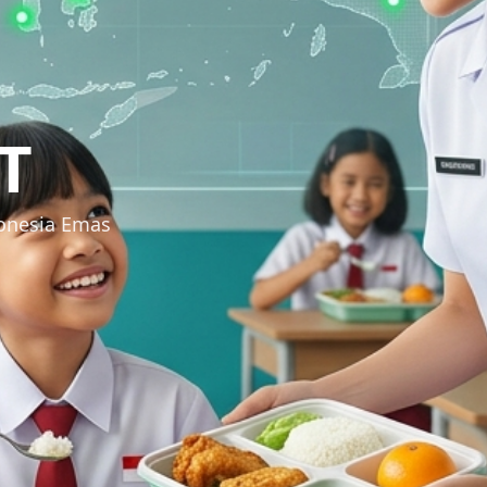
T
donesia Emas