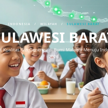
INDONESIA
/
WILAYAH
/
SULAWESI BARAT
SULAWESI BARA
Kualitas Gizi Generasi di Bumi Malaqbi Menuju In
2026.