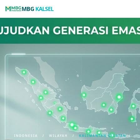
MBG
KALSEL
INDONESIA
/
WILAYAH
/
KALIMANTAN SELATAN