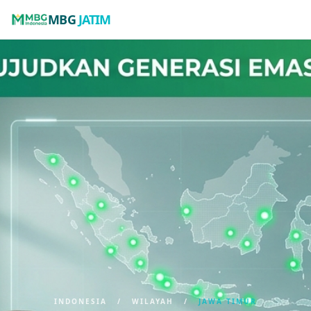
MBG
JATIM
INDONESIA
/
WILAYAH
/
JAWA TIMUR