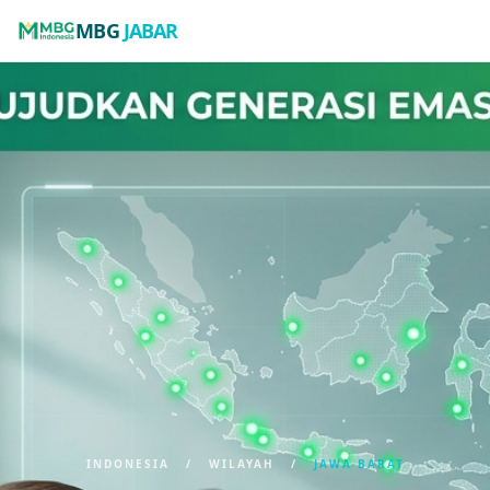
MBG
JABAR
INDONESIA
/
WILAYAH
/
JAWA BARAT